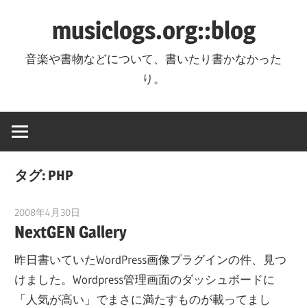
コ
musiclogs.org::blog
ン
テ
音楽や書物などについて、書いたり書かなかった
ン
り。
ツ
へ
ス
キ
ッ
タグ:
PHP
プ
2008年4月30日
tomoya
NextGEN Gallery
昨日書いていたWordPress画像プラグインの件、見つ
けました。Wordpress管理画面のダッシュボードに
「人気が高い」でまさに満たすものが載ってまし