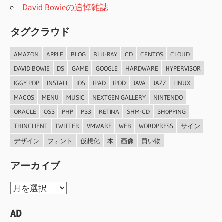
David Bowieの追悼雑誌
タグクラウド
AMAZON
APPLE
BLOG
BLU-RAY
CD
CENTOS
CLOUD
DAVID BOWIE
DS
GAME
GOOGLE
HARDWARE
HYPERVISOR
IGGY POP
INSTALL
IOS
IPAD
IPOD
JAVA
JAZZ
LINUX
MACOS
MENU
MUSIC
NEXTGEN GALLERY
NINTENDO
ORACLE
OSS
PHP
PS3
RETINA
SHM-CD
SHOPPING
THINCLIENT
TWITTER
VMWARE
WEB
WORDPRESS
サイン
デザイン
フォント
仮想化
本
画像
買い物
アーカイブ
ア
ー
AD
カ