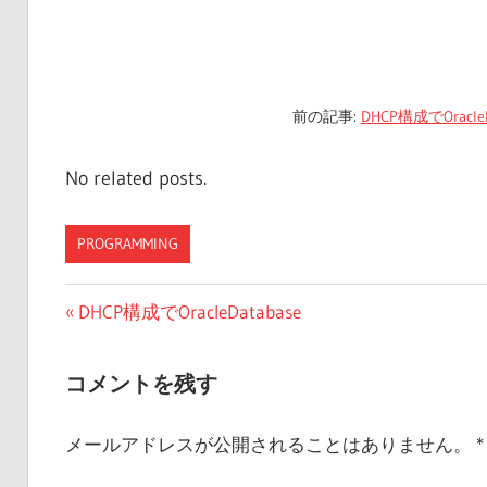
前の記事:
DHCP構成でOracleD
No related posts.
PROGRAMMING
投
前
DHCP構成でOracleDatabase
の
稿
投
コメントを残す
ナ
稿:
ビ
メールアドレスが公開されることはありません。
*
ゲ