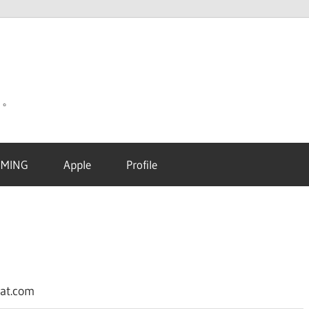
り。
MING
Apple
Profile
at.com