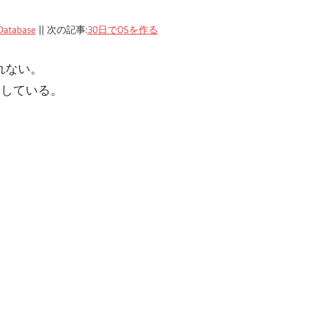
atabase
|| 次の記事:
30日でOSを作る
れない。
介している。