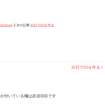
atabase
|| 次の記事:
30日でOSを作る
次
30日でOSを作る
の
投
稿:
が付いている欄は必須項目です