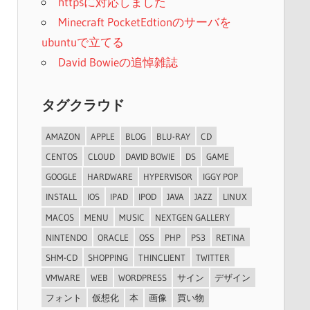
httpsに対応しました
Minecraft PocketEdtionのサーバを
ubuntuで立てる
David Bowieの追悼雑誌
タグクラウド
AMAZON
APPLE
BLOG
BLU-RAY
CD
CENTOS
CLOUD
DAVID BOWIE
DS
GAME
GOOGLE
HARDWARE
HYPERVISOR
IGGY POP
INSTALL
IOS
IPAD
IPOD
JAVA
JAZZ
LINUX
MACOS
MENU
MUSIC
NEXTGEN GALLERY
NINTENDO
ORACLE
OSS
PHP
PS3
RETINA
SHM-CD
SHOPPING
THINCLIENT
TWITTER
VMWARE
WEB
WORDPRESS
サイン
デザイン
フォント
仮想化
本
画像
買い物