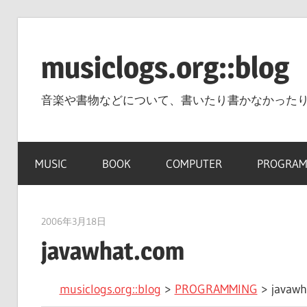
コ
ン
musiclogs.org::blog
テ
ン
音楽や書物などについて、書いたり書かなかった
ツ
へ
ス
MUSIC
BOOK
COMPUTER
PROGRAM
キ
ッ
プ
2006年3月18日
tomoya
javawhat.com
musiclogs.org::blog
>
PROGRAMMING
>
javawh