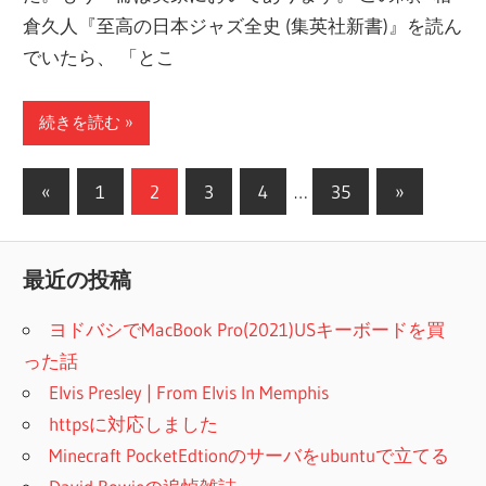
倉久人『至高の日本ジャズ全史 (集英社新書)』を読ん
でいたら、 「とこ
続きを読む
投
前
次
«
1
2
3
4
…
35
»
の
の
稿
記
記
ナ
最近の投稿
事
事
ビ
ヨドバシでMacBook Pro(2021)USキーボードを買
ゲ
った話
ー
Elvis Presley | From Elvis In Memphis
httpsに対応しました
シ
Minecraft PocketEdtionのサーバをubuntuで立てる
ョ