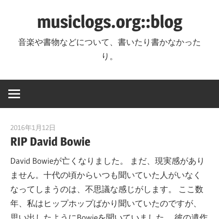
コ
musiclogs.org::blog
ン
テ
音楽や書物などについて、書いたり書かなかった
ン
り。
ツ
へ
ス
キ
ッ
2016年1月12日
tomoya
プ
RIP David Bowie
David Bowieが亡くなりました。 まだ、現実感があり
ません。十代の頃からいつも聞いていた人がいなく
なってしまうのは、不思議な感じがします。 ここ数
年、私はヒップホップばかり聞いていたのですが、
思い出したようにBowieを聞いていました。 彼の遺作