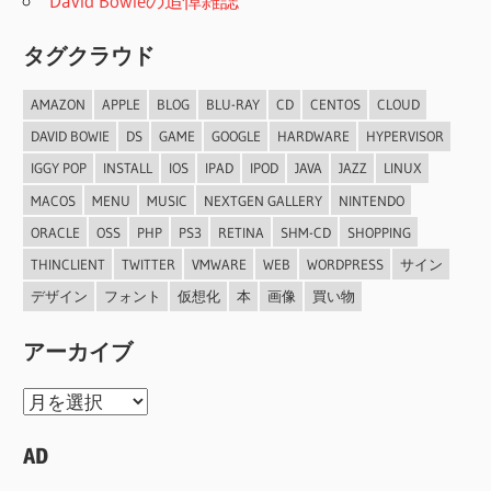
David Bowieの追悼雑誌
ン
タグクラウド
AMAZON
APPLE
BLOG
BLU-RAY
CD
CENTOS
CLOUD
DAVID BOWIE
DS
GAME
GOOGLE
HARDWARE
HYPERVISOR
IGGY POP
INSTALL
IOS
IPAD
IPOD
JAVA
JAZZ
LINUX
MACOS
MENU
MUSIC
NEXTGEN GALLERY
NINTENDO
ORACLE
OSS
PHP
PS3
RETINA
SHM-CD
SHOPPING
THINCLIENT
TWITTER
VMWARE
WEB
WORDPRESS
サイン
デザイン
フォント
仮想化
本
画像
買い物
アーカイブ
ア
ー
AD
カ