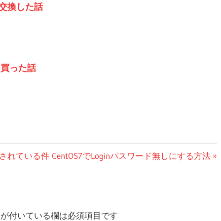
DDを交換した話
ドを買った話
次
されている件
CentOS7でLoginパスワード無しにする方法
の
投
稿:
が付いている欄は必須項目です