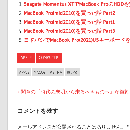
Seagate Momentus XTでMacBook ProのH
MacBook Pro(mid2010)を買った話 Part2
MacBook Pro(mid2010)を買った話 Part1
MacBook Pro(mid2010)を買った話 Part3
ヨドバシでMacBook Pro(2021)USキーボー
APPLE
COMPUTER
APPLE
MACOS
RETINA
買い物
投
前
間章の『時代の未明から来るべきものへ』が復刻
の
稿
投
コメントを残す
ナ
稿:
ビ
メールアドレスが公開されることはありません。
*