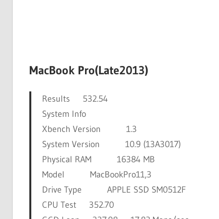
MacBook Pro(Late2013)
Results 532.54
System Info
Xbench Version 1.3
System Version 10.9 (13A3017)
Physical RAM 16384 MB
Model MacBookPro11,3
Drive Type APPLE SSD SM0512F
CPU Test 352.70