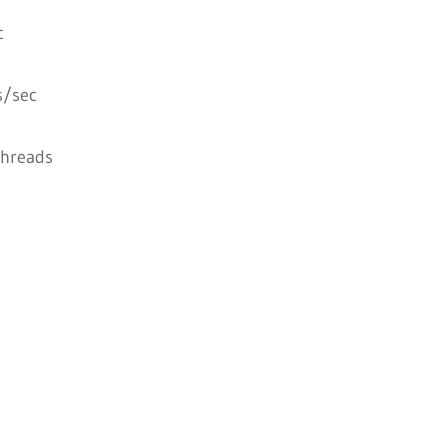
c
s/sec
hreads