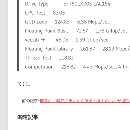
Drive Type ST750LX003-1AC154
CPU Test 82.03
GCD Loop 124.83 6.58 Mops/sec
Floating Point Basic 72.67 1.73 Gflop/sec
vecLib FFT 48.05 1.59 Gflop/sec
Floating Point Library 161.87 28.19 Mops/
Thread Test 218.82
Computation 218.82 4.43 Mops/sec, 4 thr
では。
前の記事:
間章の『時代の未明から来るべきものへ』が復刻
関連記事