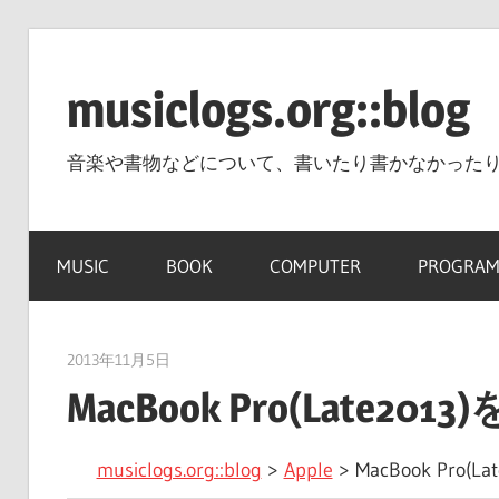
コ
ン
musiclogs.org::blog
テ
ン
音楽や書物などについて、書いたり書かなかった
ツ
へ
ス
MUSIC
BOOK
COMPUTER
PROGRAM
キ
ッ
プ
2013年11月5日
tomoya
MacBook Pro(Late20
musiclogs.org::blog
>
Apple
>
MacBook Pro(