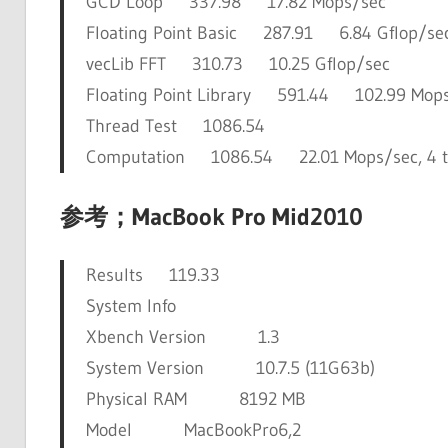
GCD Loop 337.98 17.82 Mops/sec
Floating Point Basic 287.91 6.84 Gflop/se
vecLib FFT 310.73 10.25 Gflop/sec
Floating Point Library 591.44 102.99 Mop
Thread Test 1086.54
Computation 1086.54 22.01 Mops/sec, 4 t
参考；MacBook Pro Mid2010
Results 119.33
System Info
Xbench Version 1.3
System Version 10.7.5 (11G63b)
Physical RAM 8192 MB
Model MacBookPro6,2