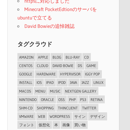
httpsに対応しました
Minecraft PocketEdtionのサーバを
ubuntuで立てる
David Bowieの追悼雑誌
タグクラウド
AMAZON
APPLE
BLOG
BLU-RAY
CD
CENTOS
CLOUD
DAVID BOWIE
DS
GAME
GOOGLE
HARDWARE
HYPERVISOR
IGGY POP
INSTALL
IOS
IPAD
IPOD
JAVA
JAZZ
LINUX
MACOS
MENU
MUSIC
NEXTGEN GALLERY
NINTENDO
ORACLE
OSS
PHP
PS3
RETINA
SHM-CD
SHOPPING
THINCLIENT
TWITTER
VMWARE
WEB
WORDPRESS
サイン
デザイン
フォント
仮想化
本
画像
買い物