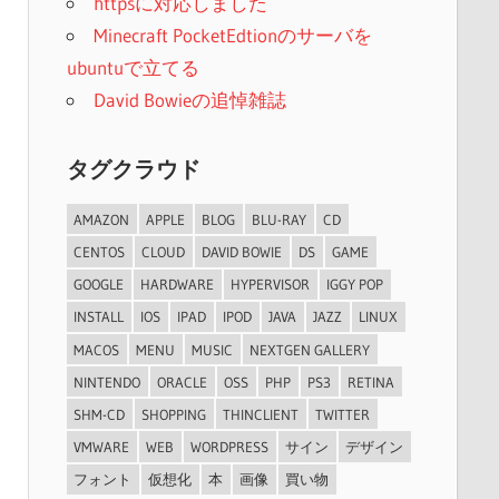
httpsに対応しました
Minecraft PocketEdtionのサーバを
ubuntuで立てる
David Bowieの追悼雑誌
タグクラウド
AMAZON
APPLE
BLOG
BLU-RAY
CD
CENTOS
CLOUD
DAVID BOWIE
DS
GAME
GOOGLE
HARDWARE
HYPERVISOR
IGGY POP
INSTALL
IOS
IPAD
IPOD
JAVA
JAZZ
LINUX
MACOS
MENU
MUSIC
NEXTGEN GALLERY
NINTENDO
ORACLE
OSS
PHP
PS3
RETINA
SHM-CD
SHOPPING
THINCLIENT
TWITTER
VMWARE
WEB
WORDPRESS
サイン
デザイン
フォント
仮想化
本
画像
買い物