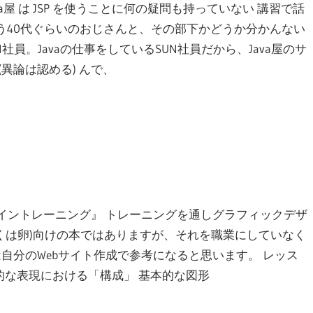
屋 は JSP を使うことに何の疑問も持っていない 講習で話
う40代ぐらいのおじさんと、その部下かどうか分かんない
員。Javaの仕事をしているSUN社員だから、Java屋のサ
異論は認める) んで、
ザイントレーニング』 トレーニングを通しグラフィックデザ
くは卵)向けの本ではありますが、それを職業にしていなく
るいは自分のWebサイト作成で参考になると思います。 レッス
的な表現における「構成」 基本的な図形