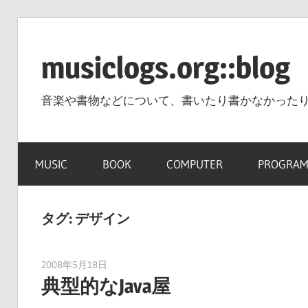
コ
ン
musiclogs.org::blog
テ
ン
音楽や書物などについて、書いたり書かなかった
ツ
へ
ス
MUSIC
BOOK
COMPUTER
PROGRAM
キ
ッ
プ
タグ:
デザイン
2008年5月18日
tomoya
典型的なJava屋