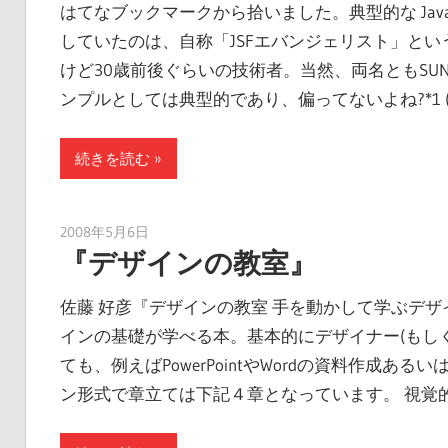
はてなブックマークから拾いました。典型的な Java
していたのは、自称「JSFエバンジェリスト」とい
けど30歳前後ぐらいの技術者。当然、両名ともSUN社
ンプルとしては典型的であり、偏ってないよね?*1 (
続きを読む
2008年5月6日
tomoya
『デザインの教室』
佐藤 好彦『デザインの教室 手を動かして学ぶデ
インの基礎が学べる本。基本的にデザイナー(もし
ても、例えばPowerPointやWordの資料作成あ
ン形式で章立ては下記４章となっています。 視覚