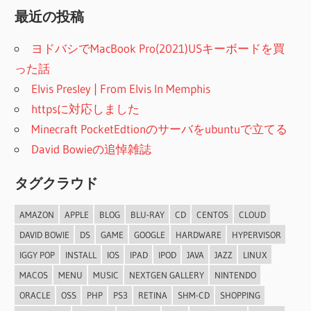
最近の投稿
ヨドバシでMacBook Pro(2021)USキーボードを買
った話
Elvis Presley | From Elvis In Memphis
httpsに対応しました
Minecraft PocketEdtionのサーバをubuntuで立てる
David Bowieの追悼雑誌
タグクラウド
AMAZON
APPLE
BLOG
BLU-RAY
CD
CENTOS
CLOUD
DAVID BOWIE
DS
GAME
GOOGLE
HARDWARE
HYPERVISOR
IGGY POP
INSTALL
IOS
IPAD
IPOD
JAVA
JAZZ
LINUX
MACOS
MENU
MUSIC
NEXTGEN GALLERY
NINTENDO
ORACLE
OSS
PHP
PS3
RETINA
SHM-CD
SHOPPING