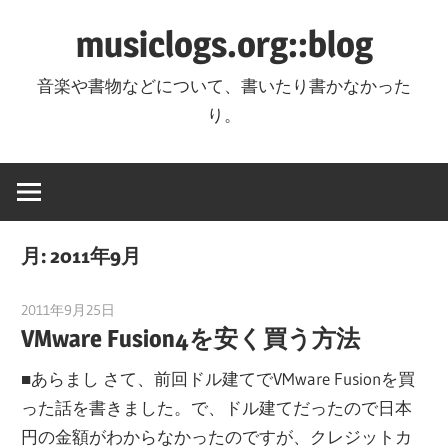
コ
musiclogs.org::blog
ン
テ
音楽や書物などについて、書いたり書かなかった
ン
り。
ツ
へ
ス
キ
ッ
月:
2011年9月
プ
2011年9月25日
tomoya
VMware Fusion4を安く買う方法
■あらまし さて、前回ドル建てでVMware Fusionを買
った話を書きました。で、ドル建てだったので日本
円の金額がわからなかったのですが、クレジットカ