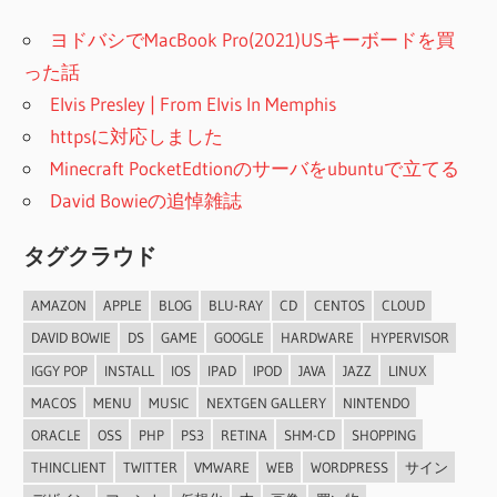
ヨドバシでMacBook Pro(2021)USキーボードを買
った話
Elvis Presley | From Elvis In Memphis
httpsに対応しました
Minecraft PocketEdtionのサーバをubuntuで立てる
David Bowieの追悼雑誌
タグクラウド
AMAZON
APPLE
BLOG
BLU-RAY
CD
CENTOS
CLOUD
DAVID BOWIE
DS
GAME
GOOGLE
HARDWARE
HYPERVISOR
IGGY POP
INSTALL
IOS
IPAD
IPOD
JAVA
JAZZ
LINUX
MACOS
MENU
MUSIC
NEXTGEN GALLERY
NINTENDO
ORACLE
OSS
PHP
PS3
RETINA
SHM-CD
SHOPPING
THINCLIENT
TWITTER
VMWARE
WEB
WORDPRESS
サイン