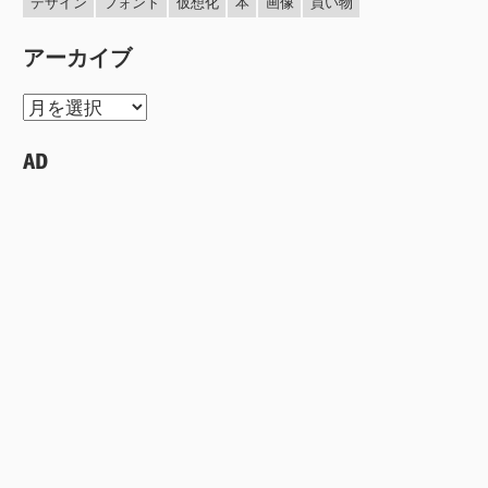
デザイン
フォント
仮想化
本
画像
買い物
アーカイブ
ア
ー
AD
カ
イ
ブ