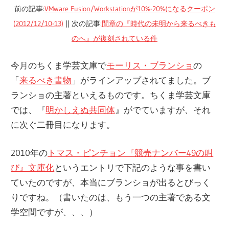
前の記事:
VMware Fusion/Workstationが10%-20%になるクーポン
(2012/12/10-13)
|| 次の記事:
間章の『時代の未明から来るべきも
のへ』が復刻されている件
今月のちくま学芸文庫で
モーリス・ブランショ
の
「
来るべき書物
」がラインアップされてました。ブ
ランショの主著といえるものです。ちくま学芸文庫
では、『
明かしえぬ共同体
』がでていますが、それ
に次ぐ二冊目になります。
2010年の
トマス・ピンチョン『競売ナンバー49の叫
び』文庫化
というエントリで下記のような事を書い
ていたのですが、本当にブランショが出るとびっく
りですね。（書いたのは、もう一つの主著である文
学空間ですが、、、）