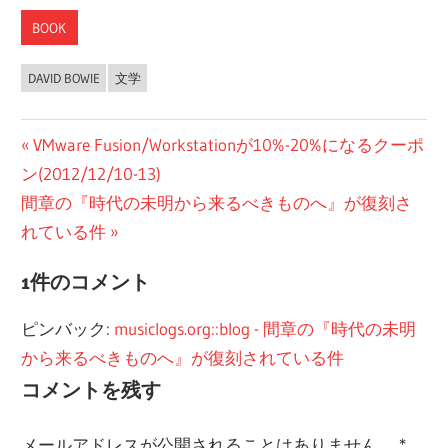
BOOK
DAVID BOWIE
文学
投
前
VMware Fusion/Workstationが10%-20%になるクーポ
の
ン(2012/12/10-13)
稿
次
投
間章の『時代の未明から来るべきものへ』が復刻さ
ナ
の
稿:
れている件
ビ
投
1件のコメント
稿:
ゲ
ピンバック:
musiclogs.org::blog - 間章の『時代の未明
ー
から来るべきものへ』が復刻されている件
シ
コメントを残す
ョ
メールアドレスが公開されることはありません。
*