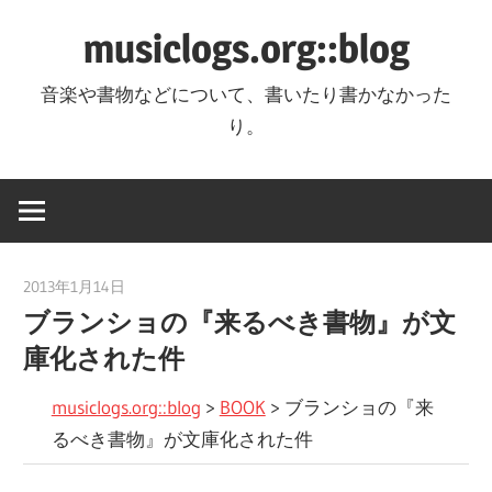
コ
musiclogs.org::blog
ン
テ
音楽や書物などについて、書いたり書かなかった
ン
り。
ツ
へ
ス
キ
ッ
2013年1月14日
tomoya
プ
ブランショの『来るべき書物』が文
庫化された件
musiclogs.org::blog
>
BOOK
>
ブランショの『来
るべき書物』が文庫化された件