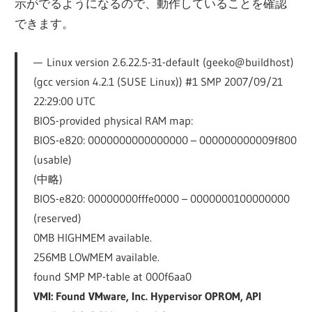
示がでるようになるので、動作していることを確認
できます。
Linux version 2.6.22.5-31-default (geeko@buildhost)
(gcc version 4.2.1 (SUSE Linux)) #1 SMP 2007/09/21
22:29:00 UTC
BIOS-provided physical RAM map:
BIOS-e820: 0000000000000000 – 000000000009f800
(usable)
(中略)
BIOS-e820: 00000000fffe0000 – 0000000100000000
(reserved)
0MB HIGHMEM available.
256MB LOWMEM available.
found SMP MP-table at 000f6aa0
VMI: Found VMware, Inc. Hypervisor OPROM, API