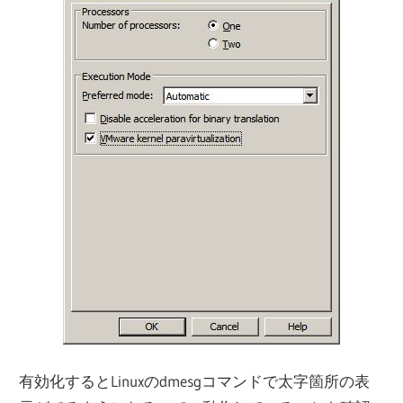
有効化するとLinuxのdmesgコマンドで太字箇所の表