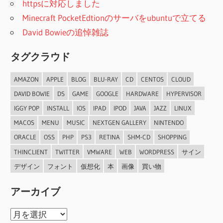
httpsに対応しました
Minecraft PocketEdtionのサーバをubuntuで立てる
David Bowieの追悼雑誌
タグクラウド
AMAZON
APPLE
BLOG
BLU-RAY
CD
CENTOS
CLOUD
DAVID BOWIE
DS
GAME
GOOGLE
HARDWARE
HYPERVISOR
IGGY POP
INSTALL
IOS
IPAD
IPOD
JAVA
JAZZ
LINUX
MACOS
MENU
MUSIC
NEXTGEN GALLERY
NINTENDO
ORACLE
OSS
PHP
PS3
RETINA
SHM-CD
SHOPPING
THINCLIENT
TWITTER
VMWARE
WEB
WORDPRESS
サイン
デザイン
フォント
仮想化
本
画像
買い物
アーカイブ
ア