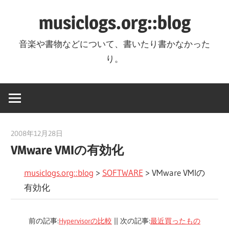
コ
musiclogs.org::blog
ン
テ
音楽や書物などについて、書いたり書かなかった
ン
り。
ツ
へ
ス
キ
ッ
2008年12月28日
tomoya
プ
VMware VMIの有効化
musiclogs.org::blog
>
SOFTWARE
>
VMware VMIの
有効化
前の記事:
Hypervisorの比較
|| 次の記事:
最近買ったもの