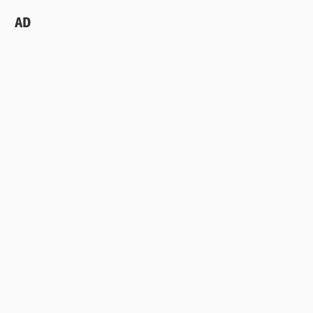
ー
AD
カ
イ
ブ