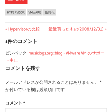
HYPERVISOR
VMWARE
仮想化
投
前
次
Hypervisorの比較
最近買ったもの(2008/12/31)
の
の
稿
1件のコメント
投
投
ナ
稿:
稿:
ピンバック:
musiclogs.org::blog - VMware VMIのサポー
ビ
ト中止
ゲ
コメントを残す
ー
メールアドレスが公開されることはありません。
*
シ
が付いている欄は必須項目です
ョ
コメント
*
ン