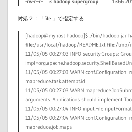
-rw-r–r– 3 hadoop supergroup 1366 2011
対処２：「file:」で指定する
[hadoop@myhost hadoop]$
./bin/hadoop jar h
file:
/usr/local/hadoop/README.txt
file:
/tmp/
11/05/05 00:27:03 INFO security.Groups: Gro
impl=org.apache.hadoop.security.ShellBased
11/05/05 00:27:03 WARN conf.Configuration: ma
mapreduce.task.attempt.id
11/05/05 00:27:03 WARN mapreduce.JobSubmitt
arguments. Applications should implement Tool
11/05/05 00:27:04 INFO input.FileInputFormat: 
11/05/05 00:27:04 WARN conf.Configuration: m
mapreduce.job.maps