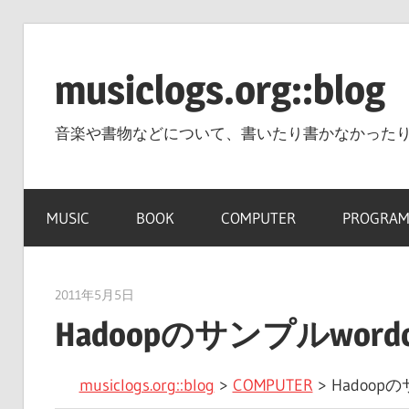
コ
ン
musiclogs.org::blog
テ
ン
音楽や書物などについて、書いたり書かなかった
ツ
へ
ス
MUSIC
BOOK
COMPUTER
PROGRAM
キ
ッ
プ
2011年5月5日
tomoya
Hadoopのサンプルwor
musiclogs.org::blog
>
COMPUTER
>
Hadoop