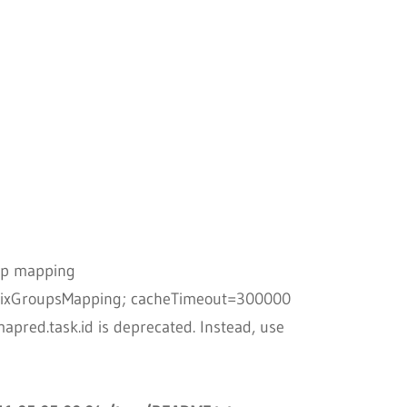
up mapping
UnixGroupsMapping; cacheTimeout=300000
pred.task.id is deprecated. Instead, use