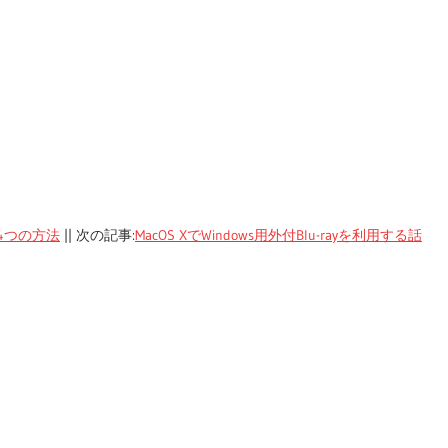
する4つの方法
|| 次の記事:
MacOS XでWindows用外付Blu-rayを利用する話