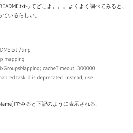
/hadoop/README.txtってどこよ。。。よくよく調べてみると、
行っているらしい。
ADME.txt /tmp
up mapping
UnixGroupsMapping; cacheTimeout=300000
pred.task.id is deprecated. Instead, use
 [Dir Name])でみると下記のように表示される。