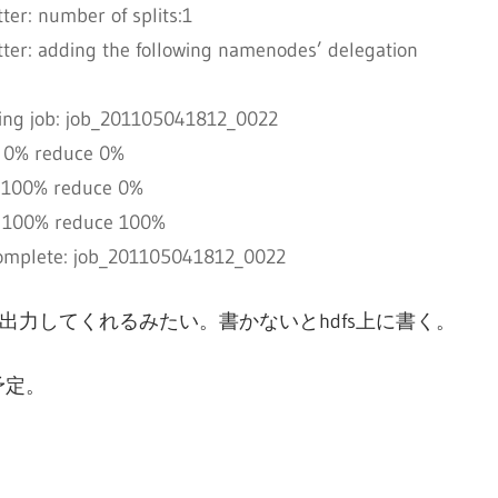
er: number of splits:1
er: adding the following namenodes’ delegation
ing job: job_201105041812_0022
 0% reduce 0%
 100% reduce 0%
 100% reduce 100%
complete: job_201105041812_0022
て出力してくれるみたい。書かないとhdfs上に書く。
予定。