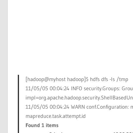
[hadoop@myhost hadoop]$
hdfs dfs -ls /tmp
11/05/05 00:04:24 INFO security.Groups: Gro
impl=org.apache.hadoop.security.ShellBased
11/05/05 00:04:24 WARN conf.Configuration: ma
mapreduce.task.attempt.id
Found 1 items