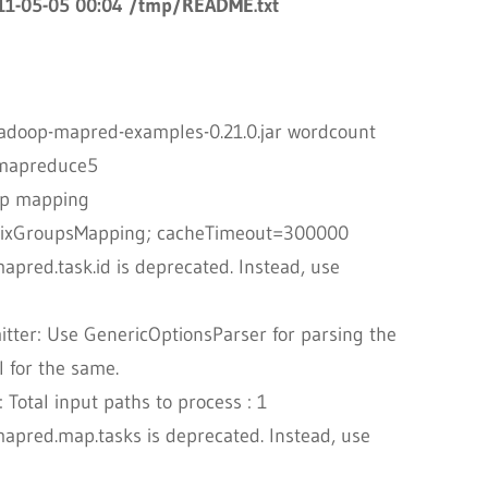
-05-05 00:04 /tmp/README.txt
adoop-mapred-examples-0.21.0.jar wordcount
mapreduce5
up mapping
UnixGroupsMapping; cacheTimeout=300000
pred.task.id is deprecated. Instead, use
er: Use GenericOptionsParser for parsing the
 for the same.
Total input paths to process : 1
apred.map.tasks is deprecated. Instead, use