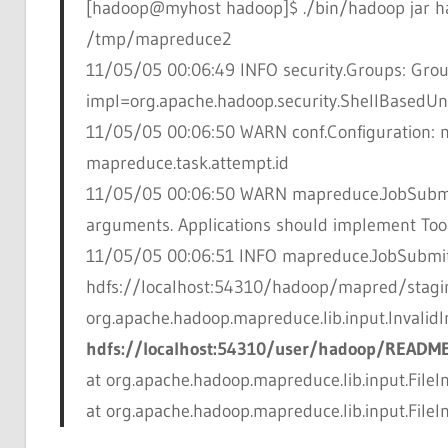
[hadoop@myhost hadoop]$
./bin/hadoop jar 
/tmp/mapreduce2
11/05/05 00:06:49 INFO security.Groups: Gro
impl=org.apache.hadoop.security.ShellBased
11/05/05 00:06:50 WARN conf.Configuration: ma
mapreduce.task.attempt.id
11/05/05 00:06:50 WARN mapreduce.JobSubmitt
arguments. Applications should implement Tool
11/05/05 00:06:51 INFO mapreduce.JobSubmitt
hdfs://localhost:54310/hadoop/mapred/stag
org.apache.hadoop.mapreduce.lib.input.Invalid
hdfs://localhost:54310/user/hadoop/README
at org.apache.hadoop.mapreduce.lib.input.FileI
at org.apache.hadoop.mapreduce.lib.input.FileI