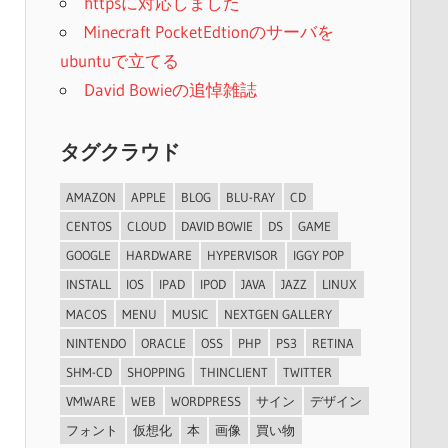
httpsに対応しました
Minecraft PocketEdtionのサーバを
ubuntuで立てる
David Bowieの追悼雑誌
タグクラウド
AMAZON
APPLE
BLOG
BLU-RAY
CD
CENTOS
CLOUD
DAVID BOWIE
DS
GAME
GOOGLE
HARDWARE
HYPERVISOR
IGGY POP
INSTALL
IOS
IPAD
IPOD
JAVA
JAZZ
LINUX
MACOS
MENU
MUSIC
NEXTGEN GALLERY
NINTENDO
ORACLE
OSS
PHP
PS3
RETINA
SHM-CD
SHOPPING
THINCLIENT
TWITTER
VMWARE
WEB
WORDPRESS
サイン
デザイン
フォント
仮想化
本
画像
買い物