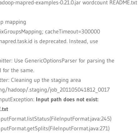
hadoop-mapred-examples-0.21.0.jar wordcount README.txt
up mapping
UnixGroupsMapping; cacheTimeout=300000
pred.task.id is deprecated. Instead, use
er: Use GenericOptionsParser for parsing the
 for the same.
er: Cleaning up the staging area
ing/hadoop/.staging/job_201105041812_0017
InputException:
Input path does not exist:
.txt
nputFormat.listStatus(FileInputFormat.java:245)
nputFormat.getSplits(FileInputFormat.java:271)