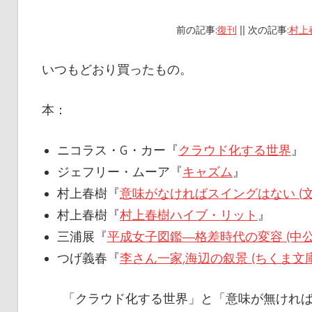
前の記事:
復刊
|| 次の記事:
村上
いつもどおり買ったもの。
本：
ニコラス・G・カー『
クラウド化する世界
』
ジェフリー・ムーア『
キャズム
』
村上春樹『
意味がなければスイングはない (文
村上春樹『
村上春樹ハイブ・リット
』
三浦展『
平成女子図鑑―格差時代の変容 (中公
つげ義春『
李さん一家,海辺の叙景 (ちくま文庫 
「クラウド化する世界」と「意味が無けれ