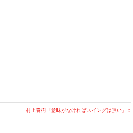
次
村上春樹『意味がなければスイングは無い』
の
投