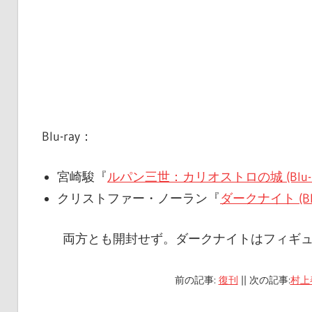
Blu-ray：
宮崎駿『
ルパン三世：カリオストロの城 (Blu-r
クリストファー・ノーラン『
ダークナイト (Blu-
両方とも開封せず。ダークナイトはフィギ
前の記事:
復刊
|| 次の記事:
村上