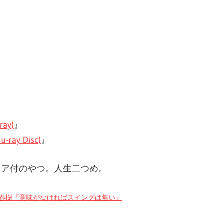
ay)
』
ray Disc)
』
ュア付のやつ。人生二つめ。
春樹『意味がなければスイングは無い』