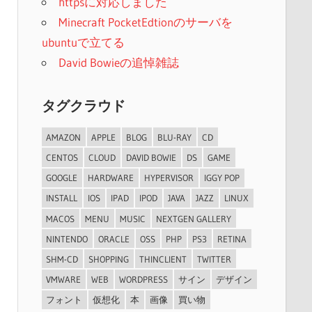
httpsに対応しました
Minecraft PocketEdtionのサーバを
ubuntuで立てる
David Bowieの追悼雑誌
タグクラウド
AMAZON
APPLE
BLOG
BLU-RAY
CD
CENTOS
CLOUD
DAVID BOWIE
DS
GAME
GOOGLE
HARDWARE
HYPERVISOR
IGGY POP
INSTALL
IOS
IPAD
IPOD
JAVA
JAZZ
LINUX
MACOS
MENU
MUSIC
NEXTGEN GALLERY
NINTENDO
ORACLE
OSS
PHP
PS3
RETINA
SHM-CD
SHOPPING
THINCLIENT
TWITTER
VMWARE
WEB
WORDPRESS
サイン
デザイン
フォント
仮想化
本
画像
買い物