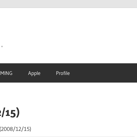
り。
MING
Apple
Profile
15)
08/12/15)