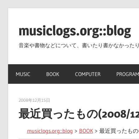
コ
ン
musiclogs.org::blog
テ
ン
音楽や書物などについて、書いたり書かなかった
ツ
へ
ス
MUSIC
BOOK
COMPUTER
PROGRAM
キ
ッ
プ
2008年12月15日
tomoya
最近買ったもの(2008/12/
musiclogs.org::blog
>
BOOK
>
最近買ったもの(20