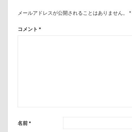
ナ
稿:
ビ
メールアドレスが公開されることはありません。
*
ゲ
コメント
*
ー
シ
ョ
ン
名前
*